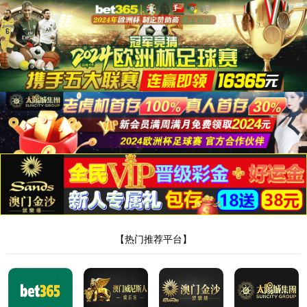
股票代码
920261
太阳集团2138登录入口
关于太阳集团2138登录入口
产品与解决方案
产品中心
行业解决方案
可持续发展
战略&目标
公开信息
新闻中心
公司新闻
行业新闻