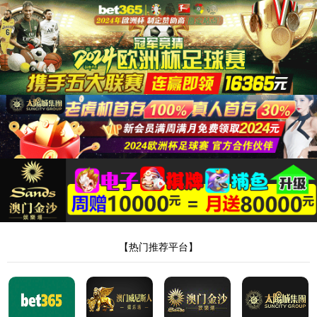
太阳集团2138登录入口
股票代码
920261
太阳集团2138登录入口
关于太阳集团2138登录入口
产品与解决方案
产品中心
行业解决方案