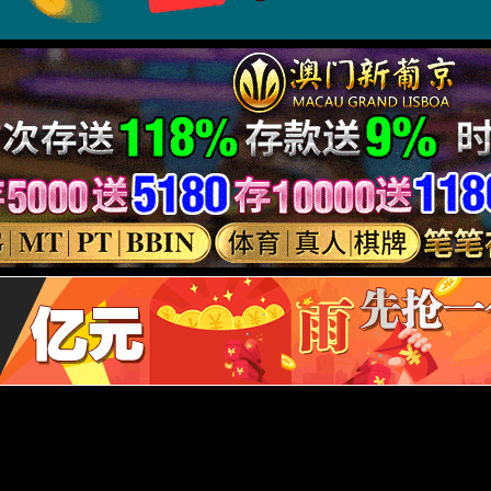
阳集团2138登录入口集团举办2
新 建设质量强企--太阳集团2138登录入口集团举办2026年七一
，传承红色初心、凝聚奋进力量，进一步激发全体员工干事创业、
动质量创新、建设质量强企”为主题的升旗仪式。